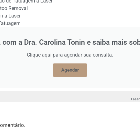
ão de Tatuagem a Laser
ttoo Removal
m a Laser
 Tatuagem
com a Dra. Carolina Tonin e saiba mais so
Clique aqui para agendar sua consulta.
Agendar
Laser
omentário.